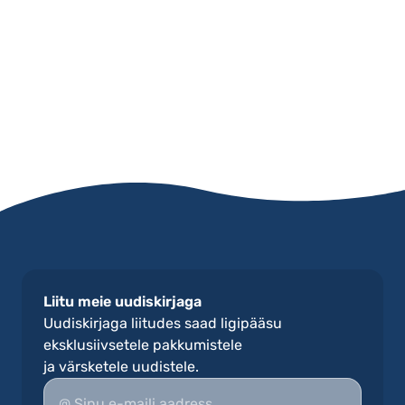
Avaleht
E-pood
Blogi
Meist
Kontakt
Liitu meie uudiskirjaga
Uudiskirjaga liitudes saad ligipääsu
eksklusiivsetele pakkumistele
ja värsketele uudistele.