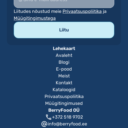
Liitudes nõustud meie
Privaatsuspoliitika
ja
Müügitingimustega
Lehekaart
Avaleht
Blogi
E-pood
Meist
Kontakt
Kataloogid
Privaatsuspoliitika
Müügitingimused
BerryFood OÜ
+372 518 9702
info@berryfood.ee